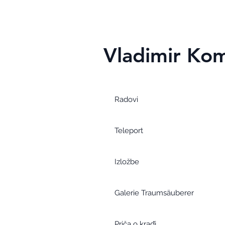
Vladimir Kom
Radovi
Teleport
Izložbe
Galerie Traumsäuberer
Priča o krađi